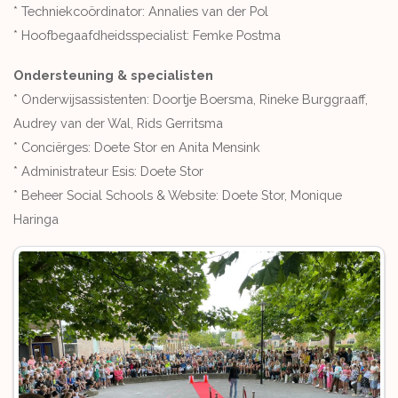
* Techniekcoördinator: Annalies van der Pol
* Hoofbegaafdheidsspecialist: Femke Postma
Ondersteuning & specialisten
* Onderwijsassistenten: Doortje Boersma, Rineke Burggraaff,
Audrey van der Wal, Rids Gerritsma
* Conciërges: Doete Stor en Anita Mensink
* Administrateur Esis: Doete Stor
* Beheer Social Schools & Website: Doete Stor, Monique
Haringa