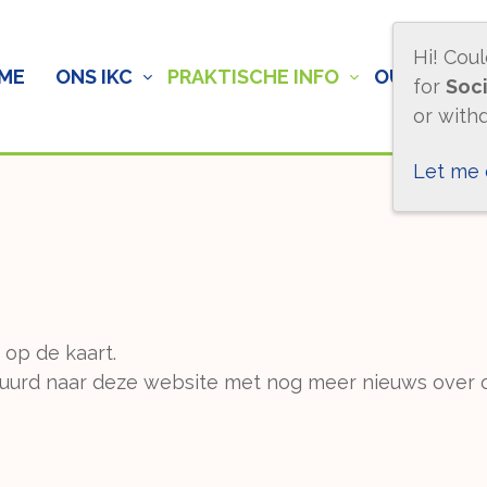
Hi! Cou
ME
ONS IKC
PRAKTISCHE INFO
OUDERS
for
Soci
or with
Let me
 op de kaart.
estuurd naar deze website met nog meer nieuws over 