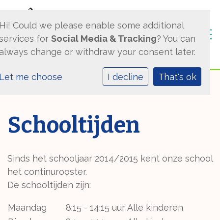
Hi! Could we please enable some additional
Togg
services for
Social Media & Tracking
? You can
always change or withdraw your consent later.
Let me choose
I decline
That's ok
Schooltijden
Sinds het schooljaar 2014/2015 kent onze school
het continurooster.
De schooltijden zijn:
Maandag
8:15 - 14:15 uur
Alle kinderen