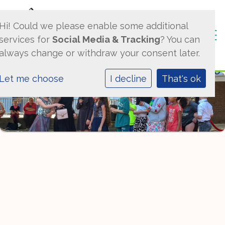
Hi! Could we please enable some additional
Togg
services for
Social Media & Tracking
? You can
always change or withdraw your consent later.
Let me choose
I decline
That's ok